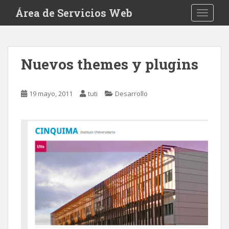
S
Área de Servicios Web
TOGGLE
k
i
p
t
Nuevos themes y plugins
o
m
a
19 mayo, 2011
tuti
Desarrollo
i
n
c
o
n
t
e
n
t