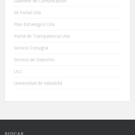
Gabinete de Comunicación
Mi Portal UVa
Plan Estrategico UVa
Portal de Transparencia UVa
Servicio Consigna
Servicio de Deportes
UCC
Universidad de Valladolid
BUSCAR