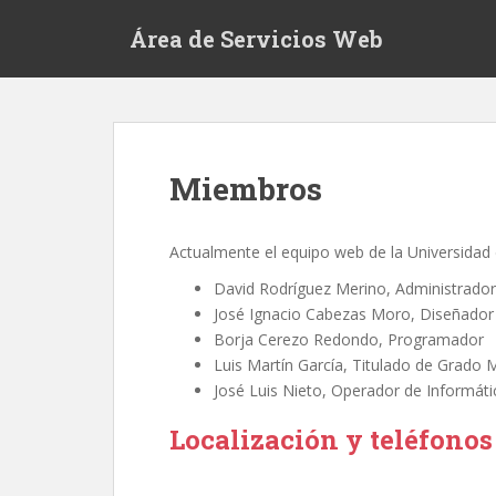
S
Área de Servicios Web
k
i
p
t
o
m
Miembros
a
i
n
Actualmente el equipo web de la Universidad 
c
David Rodríguez Merino, Administrador
o
José Ignacio Cabezas Moro, Diseñador
n
Borja Cerezo Redondo, Programador
t
Luis Martín García, Titulado de Grado 
e
José Luis Nieto, Operador de Informáti
n
t
Localización y teléfonos