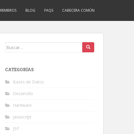
MIEMBROS
BLOG
FAQS
CABECERA COMÚN
Buscar:
CATEGORÍAS
Bases de Datos
Desarrollo
Hardware
Javascript
JSP