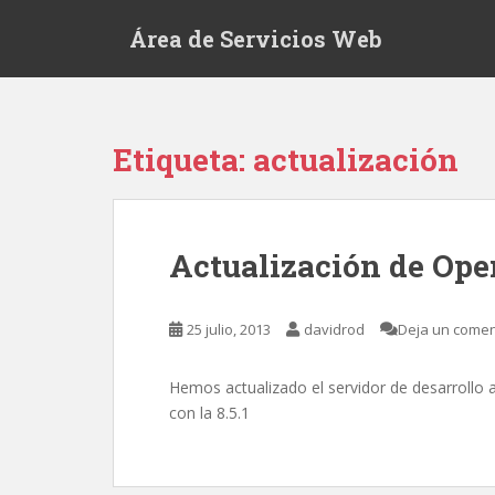
S
Área de Servicios Web
k
i
p
t
o
Etiqueta:
actualización
m
a
i
n
Actualización de Ope
c
o
n
25 julio, 2013
davidrod
Deja un comen
t
e
Hemos actualizado el servidor de desarrollo 
n
con la 8.5.1
t