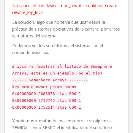
No space left on device: mod_rewrite: could not create
rewrite_log_lock
La solución, algo que no tenía que usar desde la
práctica de sistemas operativos de la carrera. Borrar los
semáforos del sistema.
Podemos ver los semáforos del sistema con el
comando «ipsc -s»:
# ipcs -s (mostrar el listado de Semaphore
Arrays, este es un ejemplo, no el mio)
------ Semaphore Arrays --------
key semid owner perms nsems
0x00000000 2686976 stas 600 1
0x00000000 2719745 stas 600 1
0x00000000 2752514 stas 600 1
Y podemos ir matando los semáforos con «ipcrm -s
SEMID» siendo SEMID el identificador del semáforo