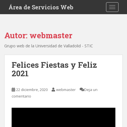
S
Área de Servicios Web
TOGGLE
k
i
p
t
Autor:
webmaster
o
m
Grupo web de la Universidad de Valladolid - STIC
a
i
n
Felices Fiestas y Feliz
c
2021
o
n
t
22 diciembre, 2020
webmaster
Deja un
e
comentario
n
t