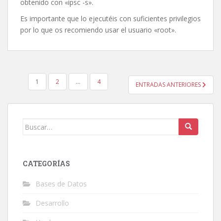
obtenido con «ipsc -s».
Es importante que lo ejecutéis con suficientes privilegios
por lo que os recomiendo usar el usuario «root».
PAGINACIÓN
1
2
…
4
ENTRADAS ANTERIORES
DE
ENTRADAS
Buscar:
CATEGORÍAS
Bases de Datos
Desarrollo