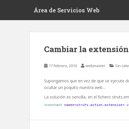
S
Área de Servicios Web
k
i
p
t
o
m
Cambiar la extensión
a
i
n
17 febrero, 2010
webmaster
Sin cat
c
o
Supongamos que en vez de que se ejecute d
n
ocultar un poquito nuestra web…
t
e
La solución es sencilla, en el fichero struts.xm
n
<
constant
name
=
«struts.action.extension»
v
t