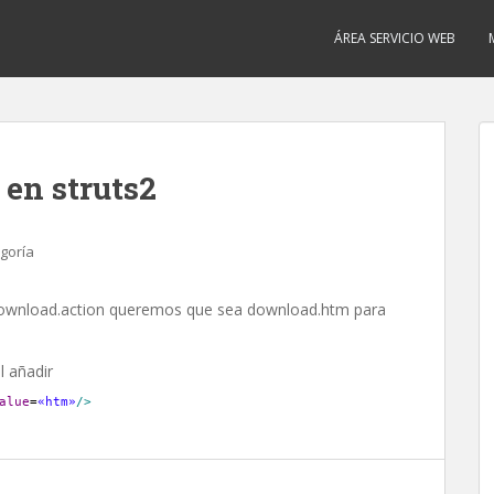
ÁREA SERVICIO WEB
 en struts2
egoría
ownload.action queremos que sea download.htm para
l añadir
alue
=
«htm»
/>