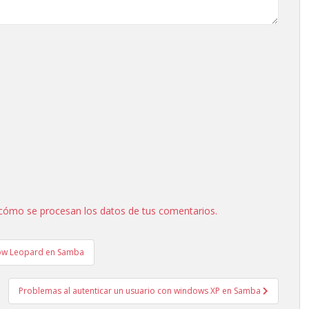
cómo se procesan los datos de tus comentarios.
now Leopard en Samba
Problemas al autenticar un usuario con windows XP en Samba