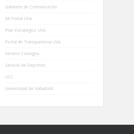
Gabinete de Comunicación
Mi Portal UVa
Plan Estrategico UVa
Portal de Transparencia UVa
Servicio Consigna
Servicio de Deportes
UCC
Universidad de Valladolid