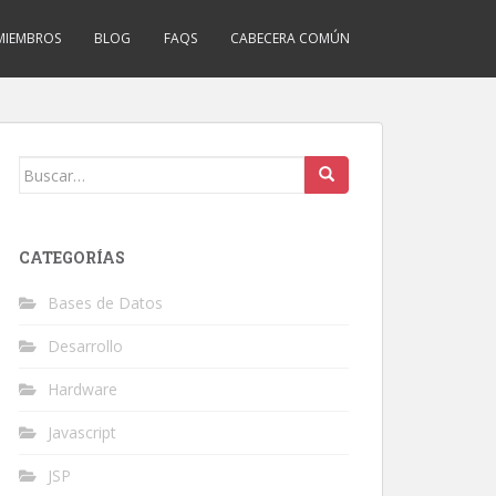
MIEMBROS
BLOG
FAQS
CABECERA COMÚN
Buscar:
CATEGORÍAS
Bases de Datos
Desarrollo
Hardware
Javascript
JSP