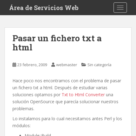
S
Área de Servicios Web
TOGGLE
k
i
p
t
Pasar un fichero txt a
o
html
m
a
i
23 febrero, 2009
webmaster
Sin categoría
n
c
o
Hace poco nos encontramos con el problema de pasar
n
un fichero txt a html. Después de estudiar varias
t
soluciones optamos por
Txt to Html Converter
una
e
solución OpenSource que parecía solucionar nuestros
n
problemas.
t
Lo instalamos para lo cual necesitamos antes Perl y los
módulos:
Module::Build