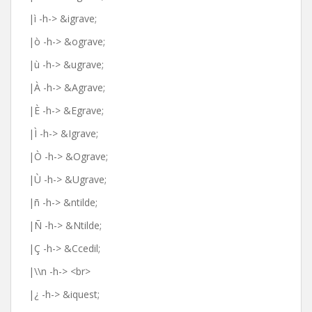
|ì -h-> &igrave;
|ò -h-> &ograve;
|ù -h-> &ugrave;
|À -h-> &Agrave;
|È -h-> &Egrave;
|Ì -h-> &Igrave;
|Ò -h-> &Ograve;
|Ù -h-> &Ugrave;
|ñ -h-> &ntilde;
|Ñ -h-> &Ntilde;
|Ç -h-> &Ccedil;
|\\n -h-> <br>
|¿ -h-> &iquest;