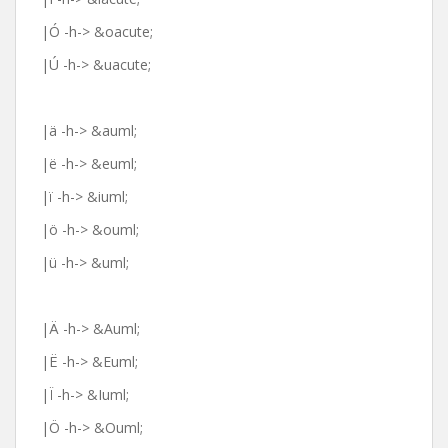
|Ó -h-> &oacute;
|Ú -h-> &uacute;
|ä -h-> &auml;
|ë -h-> &euml;
|ï -h-> &iuml;
|ö -h-> &ouml;
|ü -h-> &uml;
|Ä -h-> &Auml;
|Ë -h-> &Euml;
|Ï -h-> &Iuml;
|Ö -h-> &Ouml;