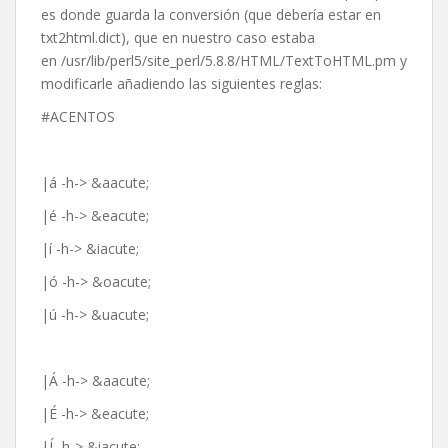
es donde guarda la conversión (que debería estar en
txt2html.dict), que en nuestro caso estaba
en /usr/lib/perl5/site_perl/5.8.8/HTML/TextToHTML.pm y
modificarle añadiendo las siguientes reglas:
#ACENTOS
|á -h-> &aacute;
|é -h-> &eacute;
|í -h-> &iacute;
|ó -h-> &oacute;
|ú -h-> &uacute;
|Á -h-> &aacute;
|É -h-> &eacute;
|Í -h-> &iacute;