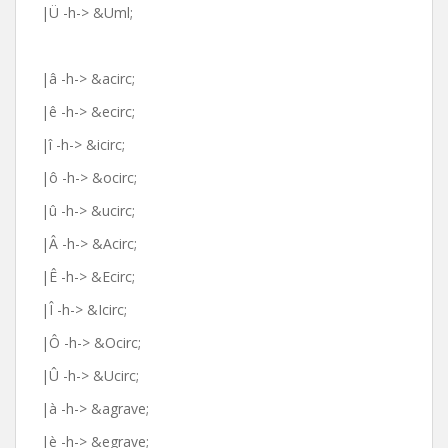
|Ü -h-> &Uml;
|â -h-> &acirc;
|ê -h-> &ecirc;
|î -h-> &icirc;
|ô -h-> &ocirc;
|û -h-> &ucirc;
|Â -h-> &Acirc;
|Ê -h-> &Ecirc;
|Î -h-> &Icirc;
|Ô -h-> &Ocirc;
|Û -h-> &Ucirc;
|à -h-> &agrave;
|è -h-> &egrave;