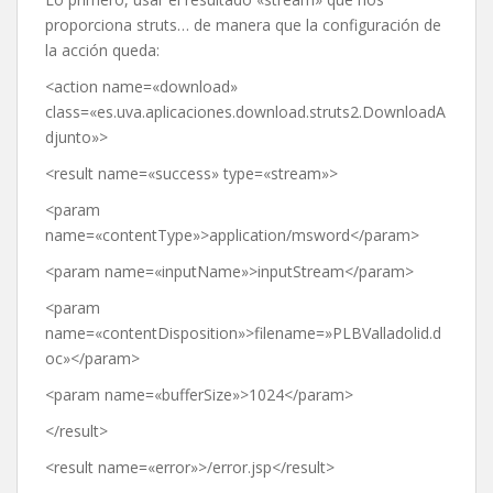
proporciona struts… de manera que la configuración de
la acción queda:
<
action
name
=
«download»
class
=
«es.uva.aplicaciones.download.struts2.DownloadA
djunto»
>
<
result
name
=
«success»
type
=
«stream»
>
<
param
name
=
«contentType»
>
application/
msword
</
param
>
<
param
name
=
«inputName»
>
inputStream
</
param
>
<
param
name
=
«contentDisposition»
>
filename=»PLBValladolid.d
oc»
</
param
>
<
param
name
=
«bufferSize»
>1024
</
param
>
</
result
>
<
result
name
=
«error»
>
/error.
jsp
</
result
>