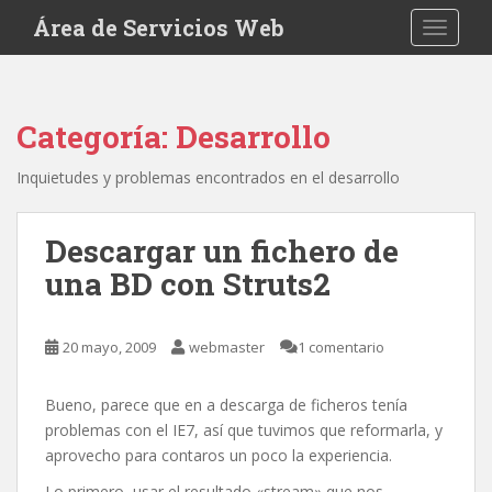
S
Área de Servicios Web
TOGGLE
k
i
p
t
Categoría:
Desarrollo
o
m
Inquietudes y problemas encontrados en el desarrollo
a
i
n
Descargar un fichero de
c
una BD con Struts2
o
n
t
20 mayo, 2009
webmaster
1 comentario
e
n
Bueno, parece que en a descarga de ficheros tenía
t
problemas con el IE7, así que tuvimos que reformarla, y
aprovecho para contaros un poco la experiencia.
Lo primero, usar el resultado «stream» que nos