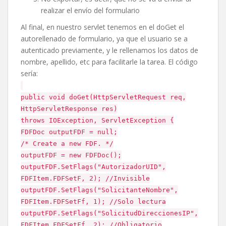
realizar el envío del formulario
Al final, en nuestro servlet tenemos en el doGet el
autorellenado de formulario, ya que el usuario se a
autenticado previamente, y le rellenamos los datos de
nombre, apellido, etc para facilitarle la tarea. El código
sería:
public void doGet(HttpServletRequest req,
HttpServletResponse res)
throws IOException, ServletException {
FDFDoc outputFDF = null;
/* Create a new FDF. */
outputFDF = new FDFDoc();
outputFDF.SetFlags("AutorizadorUID",
FDFItem.FDFSetF, 2); //Invisible
outputFDF.SetFlags("SolicitanteNombre",
FDFItem.FDFSetFf, 1); //Solo lectura
outputFDF.SetFlags("SolicitudDireccionesIP",
FDFItem.FDFSetFf, 2); //Obligatorio