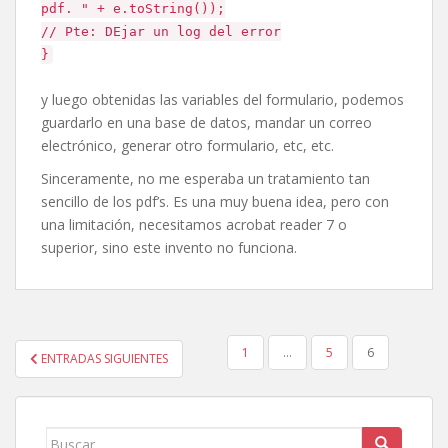
pdf. " + e.toString());
// Pte: DEjar un log del error
}
y luego obtenidas las variables del formulario, podemos
guardarlo en una base de datos, mandar un correo
electrónico, generar otro formulario, etc, etc.
Sinceramente, no me esperaba un tratamiento tan
sencillo de los pdf’s. Es una muy buena idea, pero con
una limitación, necesitamos acrobat reader 7 o
superior, sino este invento no funciona.
PAGINACIÓN
1
…
5
6
ENTRADAS SIGUIENTES
DE
ENTRADAS
Buscar: