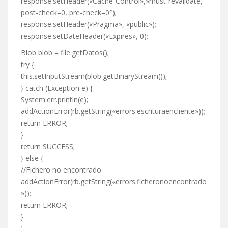
response.setHeader(«Cache-Control»,»must-revalidate,
post-check=0, pre-check=0″);
response.setHeader(«Pragma», «public»);
response.setDateHeader(«Expires», 0);
Blob blob = file.getDatos();
try {
this.setInputStream(blob.getBinaryStream());
} catch (Exception e) {
System.err.println(e);
addActionError(rb.getString(«errors.escrituraencliente»));
return ERROR;
}
return SUCCESS;
} else {
//Fichero no encontrado
addActionError(rb.getString(«errors.ficheronoencontrado
»));
return ERROR;
}