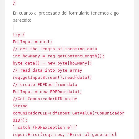
}
En cuanto al procesado del formulario tenemos algo
parecido:
try {
FdfInput = null;
// get the length of incoming data
int howMany = req.getContentLength();
byte data[] = new byte[howMany];
// read data into byte array
req.getInputStream().read(data);
// create FDFDoc from data
FdfInput = new FDFDoc(data);
//Get ComunicadorUID value
String
comunicadorUID=FdfInput.GetValue("Comunicador
UID");
} catch (FDFException e) {
reportError(req, res, "Error al generar el