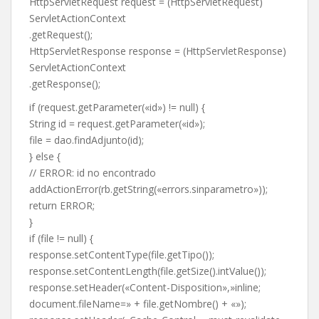
HttpServletRequest request = (HttpServletRequest)
ServletActionContext
.getRequest();
HttpServletResponse response = (HttpServletResponse)
ServletActionContext
.getResponse();
if (request.getParameter(«id») != null) {
String id = request.getParameter(«id»);
file = dao.findAdjunto(id);
} else {
// ERROR: id no encontrado
addActionError(rb.getString(«errors.sinparametro»));
return ERROR;
}
if (file != null) {
response.setContentType(file.getTipo());
response.setContentLength(file.getSize().intValue());
response.setHeader(«Content-Disposition»,»inline;
document.fileName=» + file.getNombre() + «»);