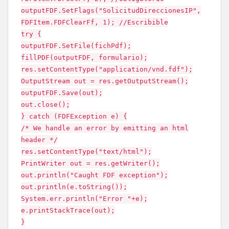
outputFDF.SetFlags("SolicitudDireccionesIP",
FDFItem.FDFClearFf, 1); //Escribible
try {
outputFDF.SetFile(fichPdf);
fillPDF(outputFDF, formulario);
res.setContentType("application/vnd.fdf");
OutputStream out = res.getOutputStream();
outputFDF.Save(out);
out.close();
} catch (FDFException e) {
/* We handle an error by emitting an html
header */
res.setContentType("text/html");
PrintWriter out = res.getWriter();
out.println("Caught FDF exception");
out.println(e.toString());
System.err.println("Error "+e);
e.printStackTrace(out);
}