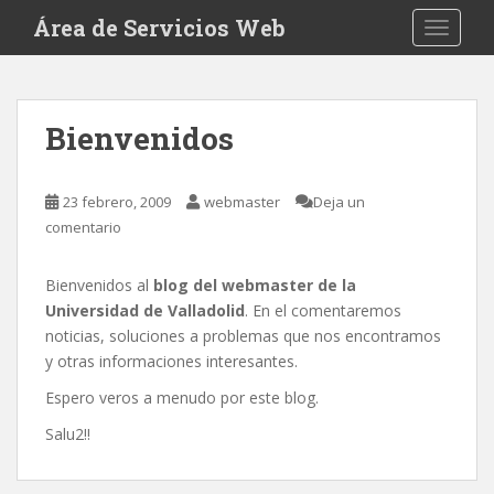
S
Área de Servicios Web
TOGGLE
k
i
p
Blog
t
Bienvenidos
o
m
a
23 febrero, 2009
webmaster
Deja un
i
comentario
n
c
Bienvenidos al
blog del webmaster de la
o
Universidad de Valladolid
. En el comentaremos
n
noticias, soluciones a problemas que nos encontramos
t
y otras informaciones interesantes.
e
n
Espero veros a menudo por este blog.
t
Salu2!!