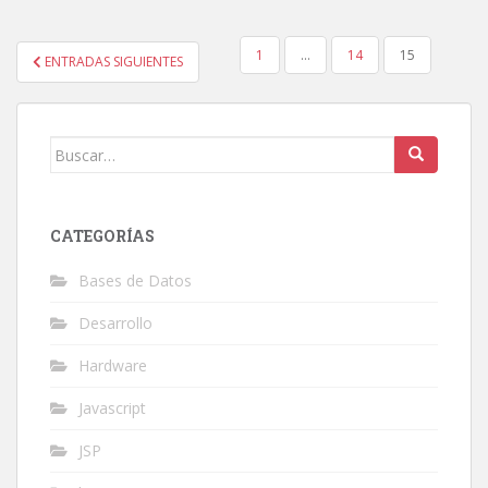
PAGINACIÓN
1
…
14
15
ENTRADAS SIGUIENTES
DE
ENTRADAS
Buscar:
CATEGORÍAS
Bases de Datos
Desarrollo
Hardware
Javascript
JSP