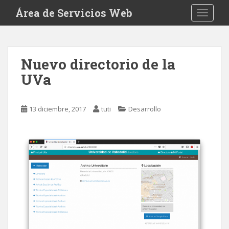
S
Área de Servicios Web
TOGGLE
k
i
p
t
Nuevo directorio de la
o
UVa
m
a
i
13 diciembre, 2017
tuti
Desarrollo
n
c
o
n
t
e
n
t