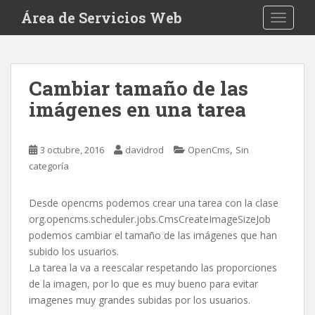
S
Área de Servicios Web
TOGGLE
k
i
p
t
Cambiar tamaño de las
o
imágenes en una tarea
m
a
i
,
3 octubre, 2016
davidrod
OpenCms
Sin
n
categoría
c
o
n
Desde opencms podemos crear una tarea con la clase
t
org.opencms.scheduler.jobs.CmsCreateImageSizeJob
e
podemos cambiar el tamaño de las imágenes que han
n
subido los usuarios.
t
La tarea la va a reescalar respetando las proporciones
de la imagen, por lo que es muy bueno para evitar
imagenes muy grandes subidas por los usuarios.