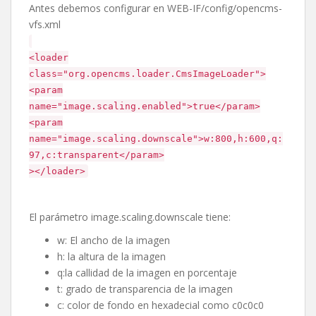
Antes debemos configurar en WEB-IF/config/opencms-
vfs.xml
<loader
class="org.opencms.loader.CmsImageLoader">
<param
name="image.scaling.enabled">true</param>
<param
name="image.scaling.downscale">w:800,h:600,q:
97,c:transparent</param>
></loader>
El parámetro image.scaling.downscale tiene:
w: El ancho de la imagen
h: la altura de la imagen
q:la callidad de la imagen en porcentaje
t: grado de transparencia de la imagen
c: color de fondo en hexadecial como c0c0c0