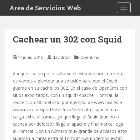
S
Área de Servicios Web
TOGGLE
k
i
p
t
Cachear un 302 con Squid
o
m
a
17 junio, 2015
davidrod
OpenCms
i
n
Aunque sea un poco saltarse el estándar por la torera,
c
os vamos a plantear una solución para que el Squid
o
guarde en su caché los 302. En el caso de OpenCms con
n
sitios exportados, con un squid+Apache+Tomcat, la
t
redirección 302 del sitio por ejemplo de www.uva.es a
e
www.uva.es/export/sites/uva/index.html supone un a
n
carga extra al tomcat ya que llega al Squid (que no o
t
cachea por defecto), llega al apache y finalmente llega
al Tomcat. Con un número muy grande de accesos esto
supone ua carga extra al Tomcat que podemos evitar.