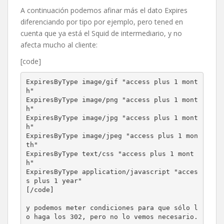
A continuación podemos afinar más el dato Expires
diferenciando por tipo por ejemplo, pero tened en
cuenta que ya está el Squid de intermediario, y no
afecta mucho al cliente:
[code]
ExpiresByType image/gif "access plus 1 mont
h"

ExpiresByType image/png "access plus 1 mont
h"

ExpiresByType image/jpg "access plus 1 mont
h"

ExpiresByType image/jpeg "access plus 1 mon
th"

ExpiresByType text/css "access plus 1 mont
h"

ExpiresByType application/javascript "acces
s plus 1 year"

[/code]

y podemos meter condiciones para que sólo l
o haga los 302, pero no lo vemos necesario.
