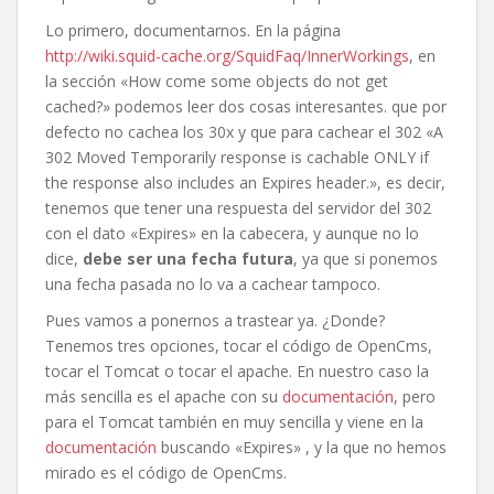
Lo primero, documentarnos. En la página
http://wiki.squid-cache.org/SquidFaq/InnerWorkings
, en
la sección «How come some objects do not get
cached?» podemos leer dos cosas interesantes. que por
defecto no cachea los 30x y que para cachear el 302 «A
302 Moved Temporarily response is cachable ONLY if
the response also includes an Expires header.», es decir,
tenemos que tener una respuesta del servidor del 302
con el dato «Expires» en la cabecera, y aunque no lo
dice,
debe ser una fecha futura
, ya que si ponemos
una fecha pasada no lo va a cachear tampoco.
Pues vamos a ponernos a trastear ya. ¿Donde?
Tenemos tres opciones, tocar el código de OpenCms,
tocar el Tomcat o tocar el apache. En nuestro caso la
más sencilla es el apache con su
documentación
, pero
para el Tomcat también en muy sencilla y viene en la
documentación
buscando «Expires» , y la que no hemos
mirado es el código de OpenCms.