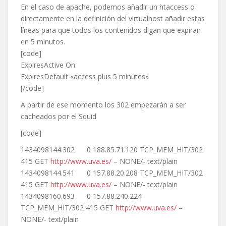
En el caso de apache, podemos añadir un htaccess o
directamente en la definición del virtualhost añadir estas
líneas para que todos los contenidos digan que expiran
en 5 minutos.
[code]
ExpiresActive On
ExpiresDefault «access plus 5 minutes»
[/code]
A partir de ese momento los 302 empezarán a ser
cacheados por el Squid
[code]
1434098144.302 0 188.85.71.120 TCP_MEM_HIT/302
415 GET
http://www.uva.es/
– NONE/- text/plain
1434098144.541 0 157.88.20.208 TCP_MEM_HIT/302
415 GET
http://www.uva.es/
– NONE/- text/plain
1434098160.693 0 157.88.240.224
TCP_MEM_HIT/302 415 GET
http://www.uva.es/
–
NONE/- text/plain