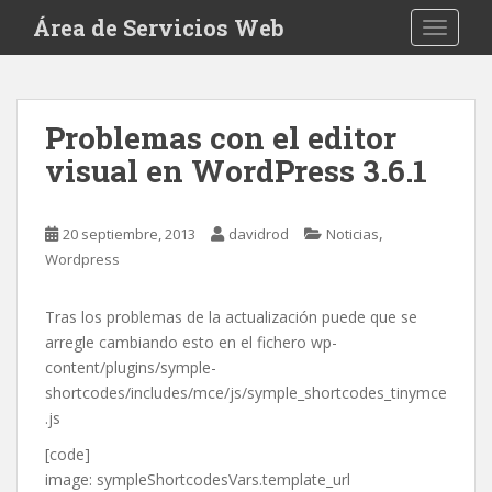
S
Área de Servicios Web
TOGGLE
k
i
p
t
Problemas con el editor
o
visual en WordPress 3.6.1
m
a
i
,
20 septiembre, 2013
davidrod
Noticias
n
Wordpress
c
o
n
Tras los problemas de la actualización puede que se
t
arregle cambiando esto en el fichero wp-
e
content/plugins/symple-
n
shortcodes/includes/mce/js/symple_shortcodes_tinymce
t
.js
[code]
image: sympleShortcodesVars.template_url