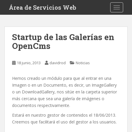
S
Área de Servicios Web
TOGGLE
k
i
p
t
Startup de las Galerías en
o
OpenCms
m
a
i
18 junio, 2013
davidrod
Noticias
n
c
o
Hemos creado un módulo para que al entrar en una
n
Imagen o en un Documento, es decir, un ImageGallery
t
o un DownloadGallery, nos sitúe en la carpeta superior
e
más cercana que sea una galería de imágenes o
n
documentos respectivamente.
t
Estará en nuestro gestor de contenidos el 18/06/2013.
Creemos que facilitará el uso del gestor a los usuarios.