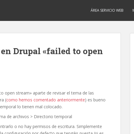
ÁREA SERVICIO WEB
 en Drupal «failed to open
 to open stream» aparte de revisar el tema de las
ra (
como hemos comentado anteriormente
) es bueno
l temporal lo tienen mal colocado.
ma de archivos > Directorio temporal
contrarlo o no hay permisos de escritura. Simplemente
 la configuración por defecto que tengáis puesta (si es