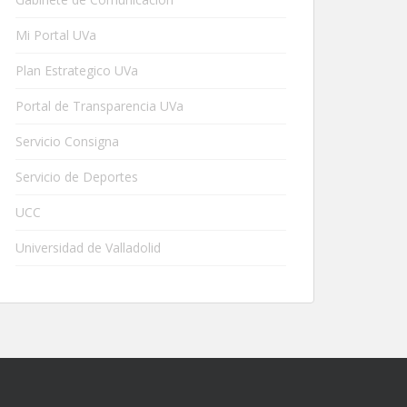
Mi Portal UVa
Plan Estrategico UVa
Portal de Transparencia UVa
Servicio Consigna
Servicio de Deportes
UCC
Universidad de Valladolid