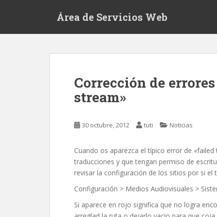
S
Área de Servicios Web
k
i
p
t
o
m
Corrección de errores
a
stream»
i
n
c
30 octubre, 2012
tuti
Noticias
o
n
t
Cuando os aparezca el típico error de «failed
e
traducciones y que tengan permiso de escritu
n
revisar la configuración de los sitios por si e
t
Configuración > Medios Audiovisuales > Siste
Si aparece en rojo significa que no logra en
arreglad la ruta o dejarlo vacio para que coja