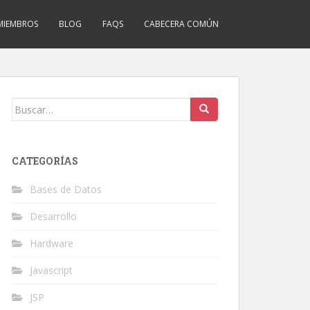
MIEMBROS
BLOG
FAQS
CABECERA COMÚN
Buscar:
CATEGORÍAS
Bases de Datos
Desarrollo
Hardware
Javascript
JSP