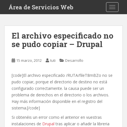
S
Área de Servicios Web
TOGGLE
k
i
p
t
El archivo especificado no
o
se pudo copiar – Drupal
m
a
i
15 marzo, 2012
tuti
Desarrollo
n
c
o
[code]El archivo especificado /RUTA/fileT8mBZo no se
n
pudo copiar, porque el directorio de destino no está
t
configurado correctamente. la causa puede ser un
e
problema de derechos en el directorio o los archivos.
n
Hay más información disponible en el registro del
t
sistema.[/code]
Si obtenéis un error como el anterior en vuestras
instalaciones de
Drupal
tras aplicar o añadir la libreria