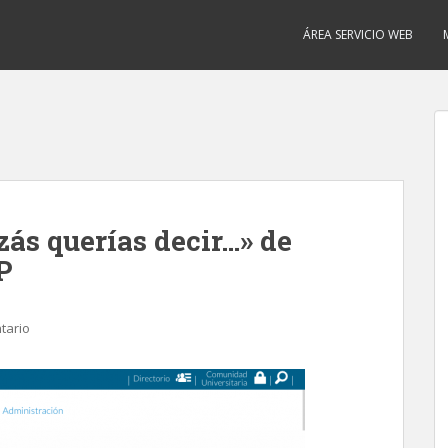
ÁREA SERVICIO WEB
ás querías decir…» de
P
tario