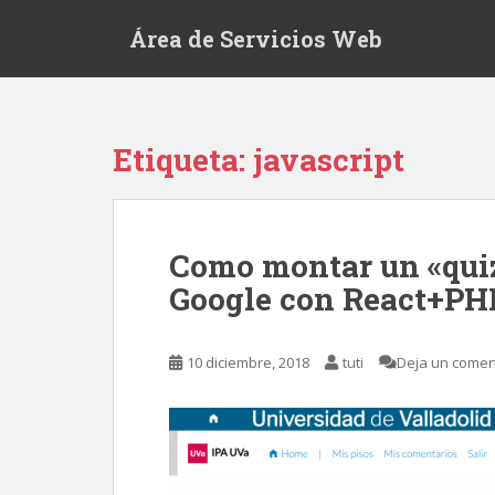
S
Área de Servicios Web
k
i
p
t
o
Etiqueta:
javascript
m
a
i
n
Como montar un «quiz
c
Google con React+PH
o
n
t
10 diciembre, 2018
tuti
Deja un comen
e
n
t