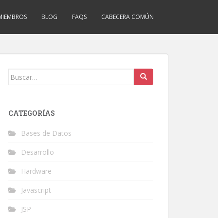
MIEMBROS
BLOG
FAQS
CABECERA COMÚN
Buscar:
CATEGORÍAS
Bases de Datos
Desarrollo
Hardware
Javascript
JSP